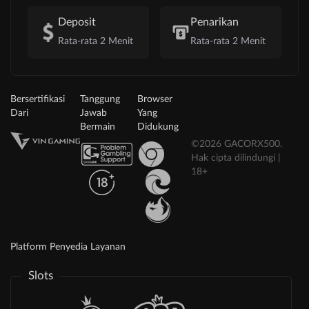
Deposit
Penarikan
Rata-rata 2 Menit
Rata-rata 2 Menit
Bersertifikasi
Tanggung
Browser
Dari
Jawab
Yang
Bermain
Didukung
©2026 GACORX500.
Hak cipta dilindungi |
18+
Platform Penyedia Layanan
Slots