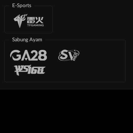
E-Sports
Sabung Ayam