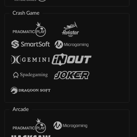
Crash Game
Arcade