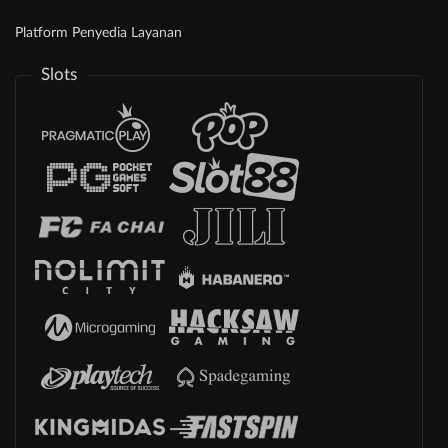
Platform Penyedia Layanan
Slots