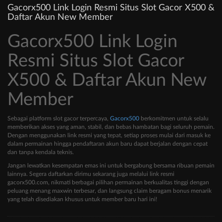
Gacorx500 Link Login Resmi Situs Slot Gacor X500 &
Daftar Akun New Member
Gacorx500 Link Login
Resmi Situs Slot Gacor
X500 & Daftar Akun New
Member
Sebagai platform slot gacor terpercaya,
Gacorx500
berkomitmen untuk selalu
memberikan akses yang aman, stabil, dan bebas hambatan bagi seluruh pemain.
Dengan menggunakan link resmi yang tepat, setiap proses mulai dari masuk ke
dalam permainan hingga pendaftaran akun baru dapat berjalan dengan cepat
dan tanpa kendala teknis.
Jangan lewatkan kesempatan emas ini untuk bergabung bersama ribuan pemain
lainnya. Segera daftarkan dirimu sekarang juga melalui link resmi
gacorx500.com, nikmati berbagai pilihan permainan berkualitas tinggi dengan
peluang menang maxwin terbesar, dan langsung claim beragam bonus menarik
yang telah disediakan khusus untuk member baru hari ini!