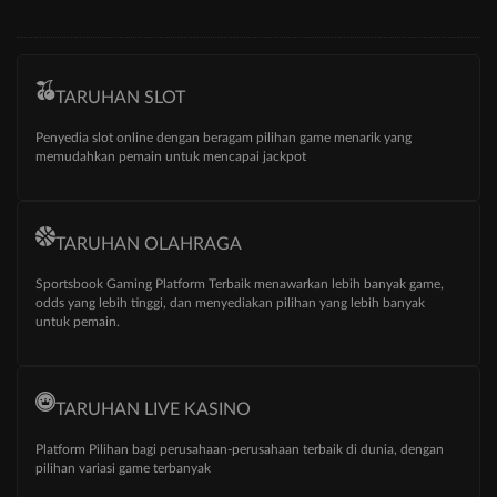
TARUHAN SLOT
Penyedia slot online dengan beragam pilihan game menarik yang
memudahkan pemain untuk mencapai jackpot
TARUHAN OLAHRAGA
Sportsbook Gaming Platform Terbaik menawarkan lebih banyak game,
odds yang lebih tinggi, dan menyediakan pilihan yang lebih banyak
untuk pemain.
TARUHAN LIVE KASINO
Platform Pilihan bagi perusahaan-perusahaan terbaik di dunia, dengan
pilihan variasi game terbanyak