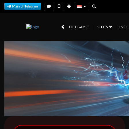
Main di Telegram
SELAMAT KEPADA
pe***m Berhasil Withdraw Sebesar Rp 4.000.000
HOT GAMES
SLOTS
LIVE 