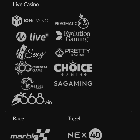
Live Casino
Race
Togel