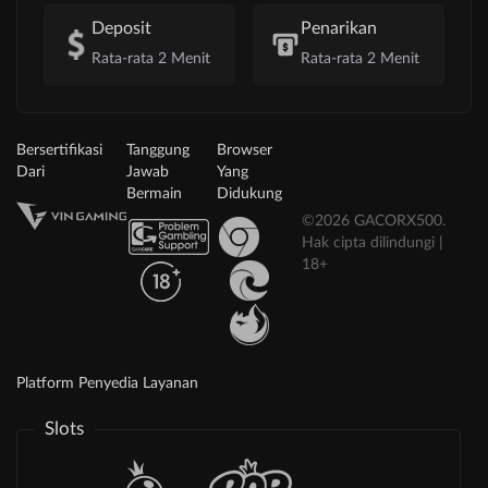
Deposit
Penarikan
Rata-rata 2 Menit
Rata-rata 2 Menit
Bersertifikasi
Tanggung
Browser
Dari
Jawab
Yang
Bermain
Didukung
©2026 GACORX500.
Hak cipta dilindungi |
18+
Platform Penyedia Layanan
Slots