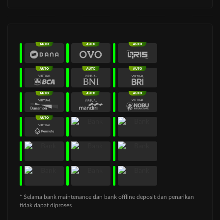
* Selama bank maintenance dan bank offline deposit dan penarikan
tidak dapat diproses