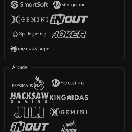
Arcade