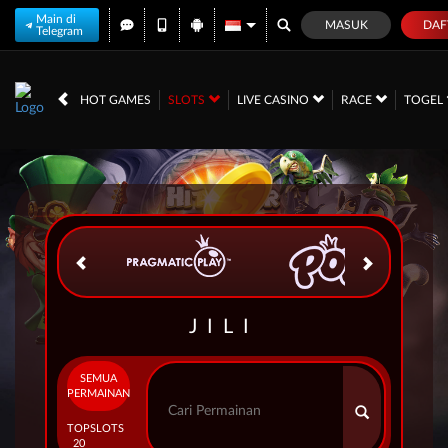
Main di
SELAMAT KEPADA
MASUK
DAF
Telegram
gi***y Berhasil Withdraw Sebesar Rp 1.500.000
IDR
12,673,740,
HOT GAMES
SLOTS
LIVE CASINO
RACE
TOGEL
JILI
SEMUA
PERMAINAN
TOP
SLOTS
20