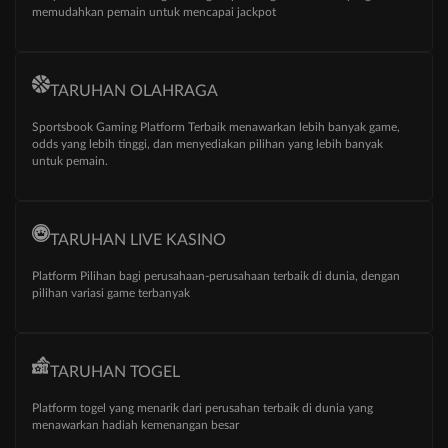
memudahkan pemain untuk mencapai jackpot
TARUHAN OLAHRAGA
Sportsbook Gaming Platform Terbaik menawarkan lebih banyak game,
odds yang lebih tinggi, dan menyediakan pilihan yang lebih banyak
untuk pemain.
TARUHAN LIVE KASINO
Platform Pilihan bagi perusahaan-perusahaan terbaik di dunia, dengan
pilihan variasi game terbanyak
TARUHAN TOGEL
Platform togel yang menarik dari perusahan terbaik di dunia yang
menawarkan hadiah kemenangan besar