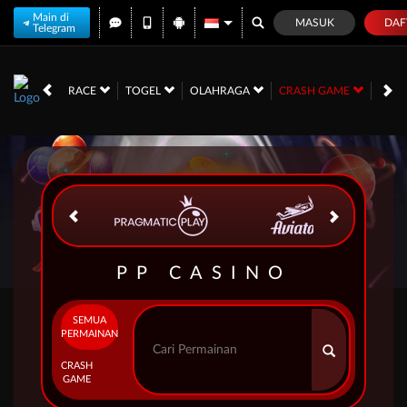
Main di
SELAMAT KEPADA
MASUK
DAF
Telegram
lu****p Berhasil Withdraw Sebesar Rp 850.000
 CASINO
RACE
TOGEL
OLAHRAGA
CRASH GAME
ARC
PP CASINO
SEMUA
PERMAINAN
CRASH
GAME