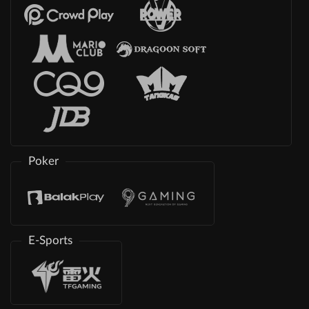
Poker
E-Sports