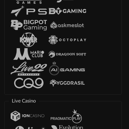
Live Casino