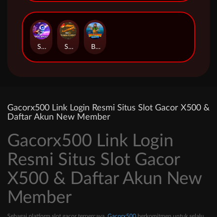
Spaceman
Slot88 High Flyer
Big Bass Crash
Gacorx500 Link Login Resmi Situs Slot Gacor X500 &
Daftar Akun New Member
Gacorx500 Link Login
Resmi Situs Slot Gacor
X500 & Daftar Akun New
Member
Sebagai platform slot gacor terpercaya,
Gacorx500
berkomitmen untuk selalu