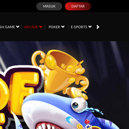
MASUK
DAFTAR
SH GAME
ARCADE
POKER
E-SPORTS
SABUNG AYAM