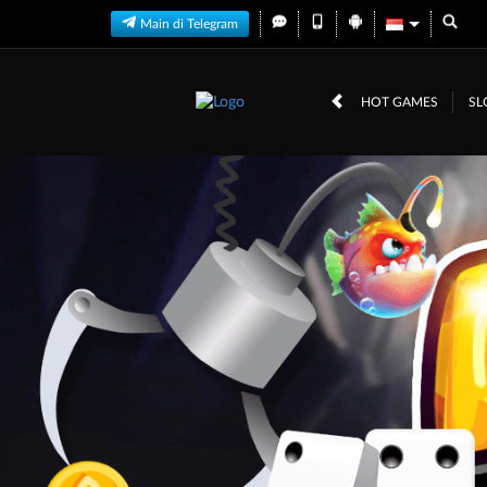
Main di Telegram
SELAMAT KEPADA
qa***9 Berhasil Withdraw Sebesar Rp 700.000
HOT GAMES
SL