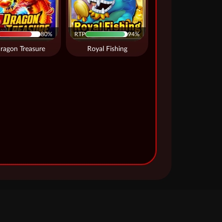
80%
RTP
94%
ragon Treasure
Royal Fishing