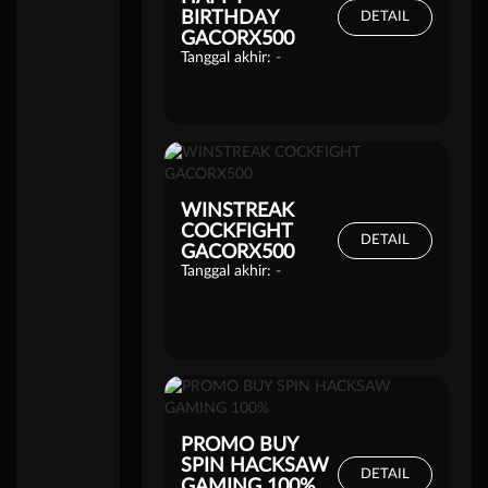
BIRTHDAY
DETAIL
GACORX500
Tanggal akhir:
-
WINSTREAK
COCKFIGHT
DETAIL
GACORX500
Tanggal akhir:
-
PROMO BUY
SPIN HACKSAW
DETAIL
GAMING 100%