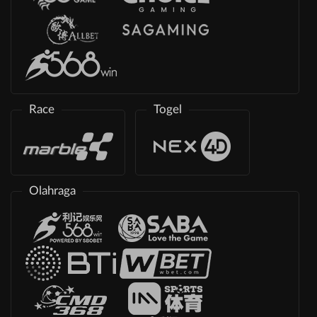
Race
Togel
Olahraga