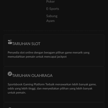
Poker
E-Sports
Sabung
Ayam
TARUHAN SLOT
Penyedia slot online dengan beragam pilihan game menarik yang
memudahkan pemain untuk mencapai jackpot
TARUHAN OLAHRAGA
Sportsbook Gaming Platform Terbaik menawarkan lebih banyak game,
odds yang lebih tinggi, dan menyediakan pilihan yang lebih banyak
untuk pemain.