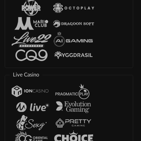
Live Casino