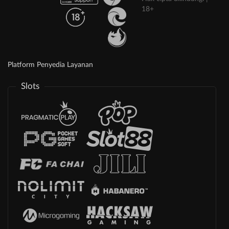
18+
Platform Penyedia Layanan
Slots