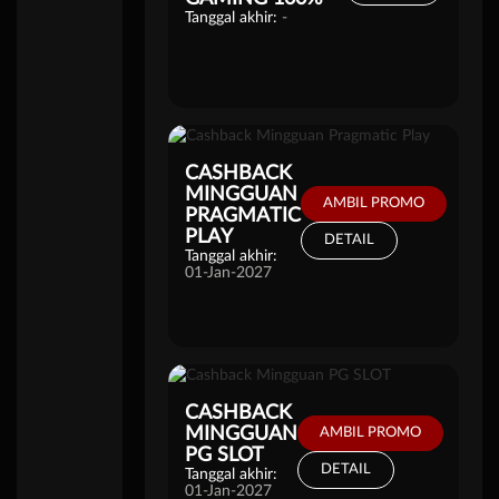
Tanggal akhir:
-
CASHBACK
MINGGUAN
AMBIL PROMO
PRAGMATIC
PLAY
DETAIL
Tanggal akhir:
01-Jan-2027
CASHBACK
MINGGUAN
AMBIL PROMO
PG SLOT
DETAIL
Tanggal akhir:
01-Jan-2027